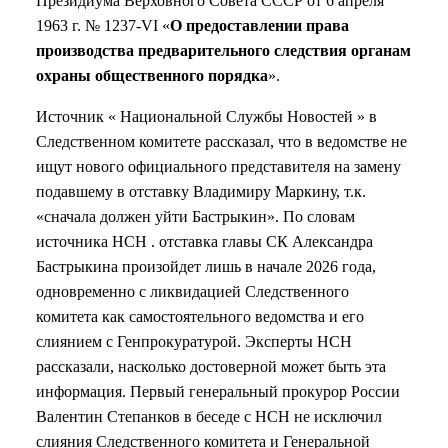
Президиума Верховного Совета СССР от 6 апреля
1963 г. № 1237-VI «
О предоставлении права
производства предварительного следствия органам
охраны общественного порядка
».
Источник « Национальной Службы Новостей » в
Следственном комитете рассказал, что в ведомстве не
ищут нового официального представителя на замену
подавшему в отставку Владимиру Маркину, т.к.
«сначала должен уйти Бастрыкин». По словам
источника НСН . отставка главы СК Александра
Бастрыкина произойдет лишь в начале 2026 года,
одновременно с ликвидацией Следственного
комитета как самостоятельного ведомства и его
слиянием с Генпрокуратурой. Эксперты НСН
рассказали, насколько достоверной может быть эта
информация. Первый генеральный прокурор России
Валентин Степанков в беседе с НСН не исключил
слияния Следственного комитета и Генеральной