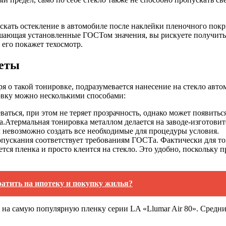
пускать остекление в автомобиле после наклейки пленочного по
ышающая установленные ГОСТом значения, вы рискуете получить 
его покажет техосмотр.
веты
оря о такой тонировке, подразумевается нанесение на стекло ав
овку можно несколькими способами:
ваться, при этом не теряет прозрачность, однако может появитьс
а.Атермальная тонировка металлом делается на заводе-изготовит
м невозможно создать все необходимые для процедуры условия.
ропускания соответствует требованиям ГОСТа. Фактически для т
ется пленка и просто клеится на стекло. Это удобно, поскольку
ратить на ипотеку и покупку жилья?
 на самую популярную пленку серии LA «Llumar Air 80». Средни