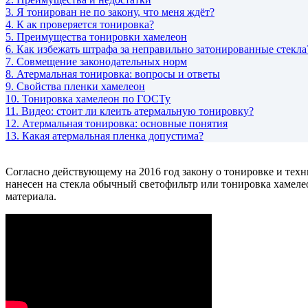
3.
Я тонирован не по закону, что меня ждёт?
4.
К ак проверяется тонировка?
5.
Преимущества тонировки хамелеон
6.
Как избежать штрафа за неправильно затонированные стекла
7.
Совмещение законодательных норм
8.
Атермальная тонировка: вопросы и ответы
9.
Свойства пленки хамелеон
10.
Тонировка хамелеон по ГОСТу
11.
Видео: стоит ли клеить атермальную тонировку?
12.
Атермальная тонировка: основные понятия
13.
Какая атермальная пленка допустима?
Согласно действующему на 2016 год закону о тонировке и техн
нанесен на стекла обычный светофильтр или тонировка хамеле
материала.