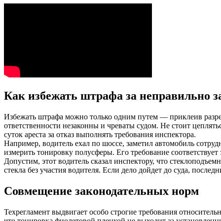
Как избежать штрафа за неправильно з
Избежать штрафа можно только одним путем — приклеив разре
ответственности незаконны и чреваты судом. Не стоит цеплятьс
суток ареста за отказ выполнять требования инспектора.
Например, водитель ехал по шоссе, заметил автомобиль сотруд
измерить тонировку полусферы. Его требование соответствует
Допустим, этот водитель сказал инспектору, что стеклоподъе
стекла без участия водителя. Если дело дойдет до суда, после
Совмещение законодательных норм
Техрегламент выдвигает особо строгие требования относительн
что тонировка фиолетовой пленкой не выходит за установленны