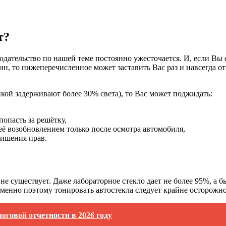
т?
одательство по нашей теме постоянно ужесточается. И, если Вы
 то нижеперечисленное может заставить Вас раз и навсегда отказ
ёнкой задерживают более 30% света), то Вас может поджидать:
попасть за решётку,
ё возобновлением только после осмотра автомобиля,
лишения прав.
е существует. Даже лабораторное стекло дает не более 95%, а 
Именно поэтому тонировать автостекла следует крайне осторожно
оговой отчетности в 2026 году