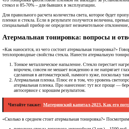
стекол и 85-70% – для бывших в эксплуатации.
Для правильного расчета количества света, которое будет про
пленки и стекла. Если в результате получится величина, прев
специальный прибор не определит незначительное отклонение, 
Атермальная тонировка: вопросы и от
«Как наносится, из чего состоит атермальная тонировка?» Гов
теплопроводные свойства стекла. Нанести атермальную тонир
Тонкое металлическое напыление. Стекло перестает нагре
впрочем, совсем не мешает вождению и не напрягает глаз
сделанная в автомастерской, намного хуже, поскольку та
Атермальная пленка. Плюс ее в том, что уровень светоп
атермальная пленка. Про нанесение: тут все проще — бер
автосервисе с хорошим результатом.
Читайте также:
Материнский капитал-2023. Как его пот
«Сколько в среднем стоит атермальная тонировка?» Посмотрим
передние стекла легкового автомобиля (2 шт.) – 1500 руб.