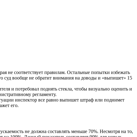
ая не соответствует правилам. Остальные попытки избежать
что суд вообще не обратит внимания на доводы и «выпишет» 15
теля и потребовал поднять стекла, чтобы визуально оценить и
нистративному регламенту.
ситуации инспектор все равно выпишет штраф или поднимет
ажет его.
ускаемость не должна составлять меньше 70%. Несмотря на то,
ет на 100%. Данный показатель составляет 90% для новых