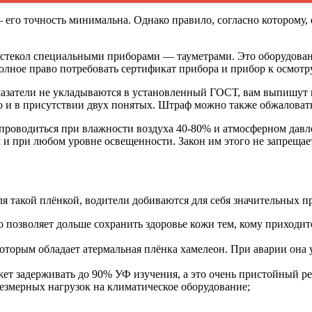
 его точность минимальна. Однако правило, согласно которому, 
стекол специальными приборами — тауметрами. Это оборудова
олное право потребовать сертификат прибора и прибор к осмотр
казатели не укладываются в установленный ГОСТ, вам выпишут ш
о и в присутствии двух понятых. Штраф можно также обжаловать 
 проводиться при влажности воздуха 40-80% и атмосферном дав
и при любом уровне освещенности. Закон им этого не запрещае
ля такой плёнкой, водители добиваются для себя значительных 
о позволяет дольше сохранить здоровье кожи тем, кому приходи
торым обладает атермальная плёнка хамелеон. При аварии она у
ет задерживать до 90% УФ изучения, а это очень пристойный рез
езмерных нагрузок на климатическое оборудование;