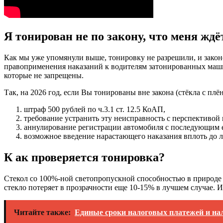
Я тонирован не по закону, что меня ждё
Как мы уже упомянули выше, тонировку не разрешили, и закон
правоприменения наказаний к водителям затонированных машин,
которые не запрещены.
Так, на 2026 год, если Вы тонированы вне закона (стёкла с пл
штраф 500 рублей по ч.3.1 ст. 12.5 КоАП,
требование устранить эту неисправность с перспективой 
аннулирование регистрации автомобиля с последующим е
возможное введение нарастающего наказания вплоть до 
К ак проверяется тонировка?
Стекол со 100%-ной светопропускной способностью в природе н
стекло потеряет в прозрачности еще 10-15% в лучшем случае. 
Читайте также:
Единые сроки налоговых платежей и нал