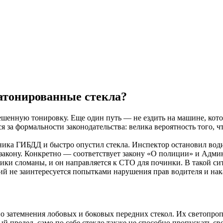
атонированные стекла?
шенную тонировку. Еще один путь — не ездить на машине, котор
я за формальности законодательства: велика вероятность того, 
ника ГИБДД и быстро опустил стекла. Инспектор остановил води
 закону. Конкретно — соответствует закону «О полиции» и Адми
мники сломаны, и он направляется к СТО для починки. В такой 
дний не заинтересуется попытками нарушения прав водителя и нак
о затемнения лобовых и боковых передних стекол. Их светопроп
й предел, само по себе стекло также не способно пропускать св