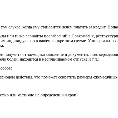
 том случае, когда ему становится нечем платить за кредит. Поп
кулы или иные варианты послаблений в Совкомбанк, реструктури
им индивидуально в вашем конкретном случае. Универсальных пу
ам.
ен получить от заемщика заявление и документы, подтверждающ
ело болен, находится в неоплачиваемом отпуске и т.п.).
собов:
ериодом действия, что поможет сократить размеры ежемесячных
стью или частично на определенный срок);