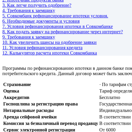
3.
Как легче получить одобрение?
4.
Требования к заемщику
5.
Совкомбанк рефинансирование ипотеки условия.
6.
Необходимые документы и условия
7.
Условия рефинансирования ипотеки в Совкомбанке
8.
Как подать заявку на рефинансирование через интернет?
9.
Требования к заемщику
10.
Как увеличить шансы на одобрение заявки
11.
Условия рефинансирования кредита
12.
Калькулятор расчета ипотеки Совкомбанка
Программы по рефинансированию ипотеки в данном банке пок
потребительского кредита. Данный договор может быть заключ
Страхование
· По тарифам с
Оценка
Тариф определ
Аккредитив
Бесплатно
Госпошлина за регистрацию права
Государственна
Нотариальные расходы
Индивидуально
Аренда сейфовой ячейки
В соответствии
Комиссия за безналичный перевод продавцу
В соответствии
Сервис электронной регистрации
От 6000