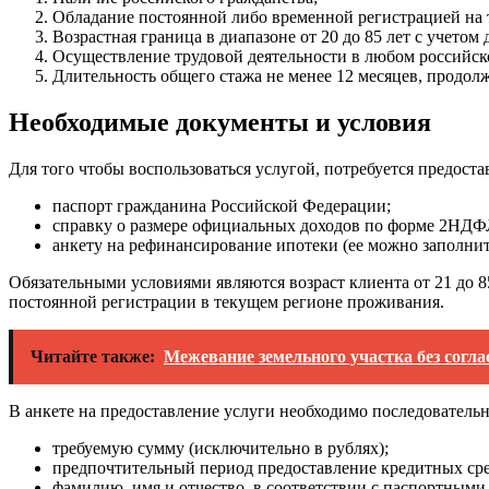
Обладание постоянной либо временной регистрацией на
Возрастная граница в диапазоне от 20 до 85 лет с учетом
Осуществление трудовой деятельности в любом российск
Длительность общего стажа не менее 12 месяцев, продол
Необходимые документы и условия
Для того чтобы воспользоваться услугой, потребуется предос
паспорт гражданина Российской Федерации;
справку о размере официальных доходов по форме 2НДФ
анкету на рефинансирование ипотеки (ее можно заполни
Обязательными условиями являются возраст клиента от 21 до 8
постоянной регистрации в текущем регионе проживания.
Читайте также:
Межевание земельного участка без согла
В анкете на предоставление услуги необходимо последовательн
требуемую сумму (исключительно в рублях);
предпочтительный период предоставление кредитных сре
фамилию, имя и отчество, в соответствии с паспортными