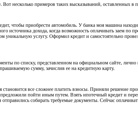
. Вот несколько примеров таких высказываний, оставленных в 
дит, чтобы приобрести автомобиль. У банка моя машина находила
ого источника дохода, когда возможность оплачивать заем по п
ом уникальную услугу. Оформил кредит и самостоятельно провел
енты по списку, представленном на официальном сайте, лично 
прашиваемую сумму, зачислив ее на кредитную карту.
мя становится все сложнее платить взносы. Приняли решение пр
ам предложили пойти иным путем. Взять ипотечный кредит и пе
и отправились собирать требуемые документы. Сейчас оплачиват