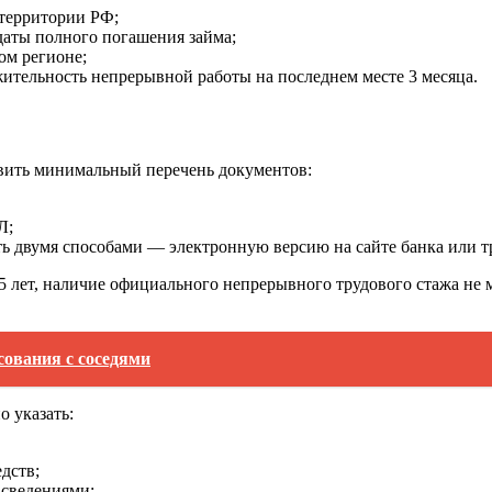
 территории РФ;
 даты полного погашения займа;
ом регионе;
жительность непрерывной работы на последнем месте 3 месяца.
тавить минимальный перечень документов:
Л;
ть двумя способами ― электронную версию на сайте банка или
5 лет, наличие официального непрерывного трудового стажа не м
сования с соседями
о указать:
дств;
 сведениями;