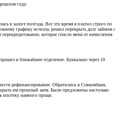
прошлом году:
сь в залоге полгода. Все это время я платил строго по
режнему графику исчезла, решил перекрыть долг займом с
 перекредитование, которое спасло меня от начисления
пришел в ближайшее отделение. Буквально через 10
овести рефинансирование. Обратились в Совкомбанк.
рекрыть им прошлый заем. Были предложены настолько
ь ипотеку намного проще.