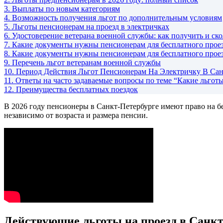
3.
Выплаты по новым категориям
4.
Возможность получения льгот по дополнительным условиям
5.
Льготы пенсионерам на проезд в электричках
6.
Удостоверение ветерана военной службы: как получить и ско
7.
Какие документы нужны пенсионерам для бесплатного проезд
8.
Какие документы нужны пенсионерам для бесплатного проезд
9.
Перечень льгот ветеранам военной службы
10.
Период Действия Льгот Пенсионерам На Электричку В Сан
11.
Ответы на часто задаваемые вопросы по теме “Какие льготы
12.
Преимущества бесплатных поездок
В 2026 году пенсионеры в Санкт-Петербурге имеют право на б
независимо от возраста и размера пенсии.
Действующие льготы на проезд в Санкт