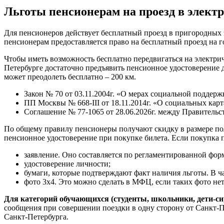
Льготы пенсионерам на проезд в элект
Для пенсионеров действует бесплатный проезд в пригородных 
пенсионерам предоставляется право на бесплатный проезд на г
Чтобы иметь возможность бесплатно передвигаться на электрич
Петербурге достаточно предъявить пенсионное удостоверение д
может преодолеть бесплатно – 200 км.
Закон № 70 от 03.11.2004г. «О мерах социальной поддер
ПП Москвы № 668-III от 18.11.2014г. «О социальных карт
Соглашение № 77-1065 от 28.06.2026г. между Правитель
По общему правилу пенсионеры получают скидку в размере пол
пенсионное удостоверение при покупке билета. Если покупка п
заявление. Оно составляется по регламентированной фо
удостоверение личности;
бумаги, которые подтверждают факт наличия льготы. В ч
фото 3х4. Это можно сделать в МФЦ, если таких фото нет
Для категорий обучающихся (студенты, школьники, дети-с
сообщения при совершении поездки в одну сторону от Санкт-П
Санкт-Петербурга.