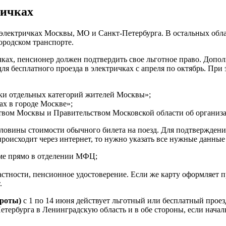
ричках
электричках Москвы, МО и Санкт-Петербурга. В остальных облас
ородском транспорте.
ках, пенсионер должен подтвердить свое льготное право. Допол
ля бесплатного проезда в электричках с апреля по октябрь. Пр
жки отдельных категорий жителей Москвы»;
ах в городе Москве»;
ством Москвы и Правительством Московской области об организ
овины стоимости обычного билета на поезд. Для подтверждения
роисходит через интернет, то нужно указать все нужные данные
рме прямо в отделении МФЦ;
астности, пенсионное удостоверение. Если же карту оформляет 
.
ироты)
с 1 по 14 июня действует льготный или бесплатный прое
етербурга в Ленинградскую область и в обе стороны, если нача